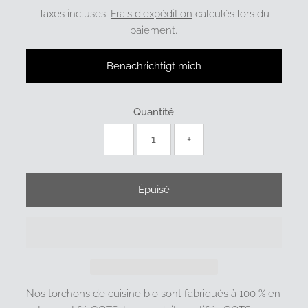
Taxes incluses.
Frais d'expédition
calculés lors du
paiement.
Benachrichtigt mich
Quantité
-
+
Nos torchons de cuisine bio sont fabriqués à 100 % en