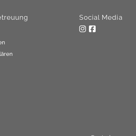
treuung
Social Media
en
lären
Sprache