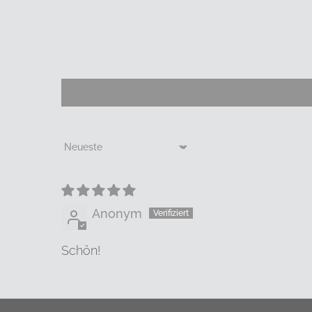
Sort by
Anonym
Schön!