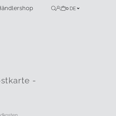
Händlershop
0
stkarte -
ndkosten