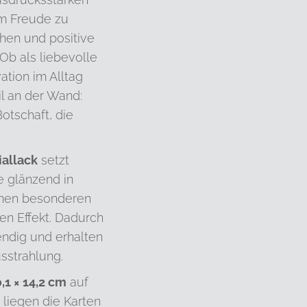
um Freude zu
hen und positive
 Ob als liebevolle
ation im Alltag
l an der Wand:
Botschaft, die
iallack
setzt
 glänzend in
inen besonderen
en Effekt. Dadurch
endig und erhalten
sstrahlung.
,1 × 14,2 cm
auf
, liegen die Karten