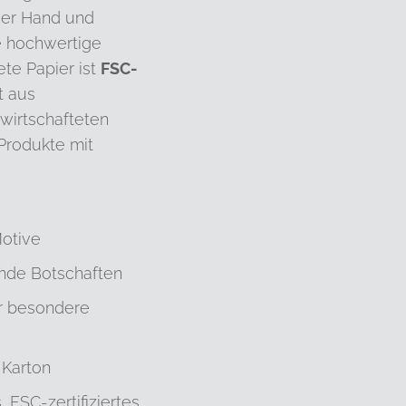
er Hand und
e hochwertige
te Papier ist
FSC-
 aus
wirtschafteten
Produkte mit
Motive
rende Botschaften
ür besondere
 Karton
 FSC-zertifiziertes