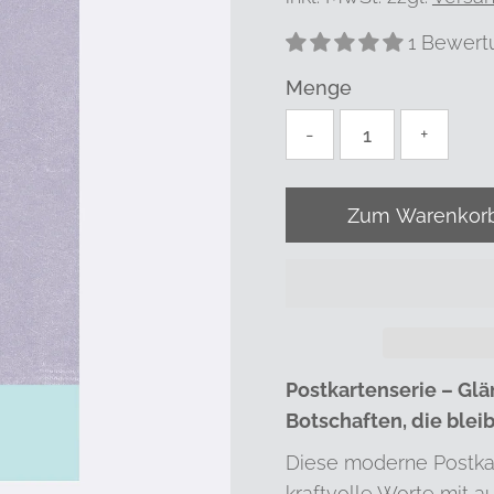
1 Bewert
Menge
-
+
Postkartenserie – Gl
Botschaften, die blei
Diese moderne Postkar
kraftvolle Worte mit 