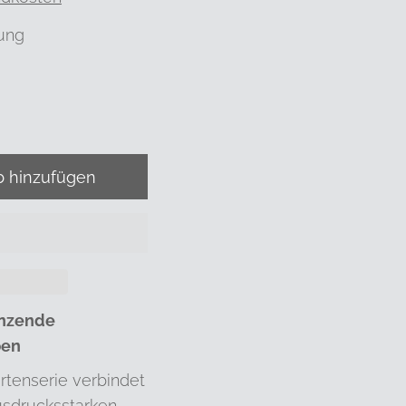
ung
änzende
ben
tenserie verbindet
ausdrucksstarken