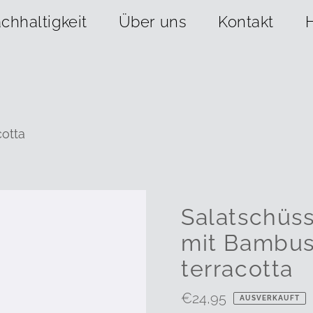
chhaltigkeit
Über uns
Kontakt
cotta
Salatschüss
mit Bambus
terracotta
Regulärer
€24,95
AUSVERKAUFT