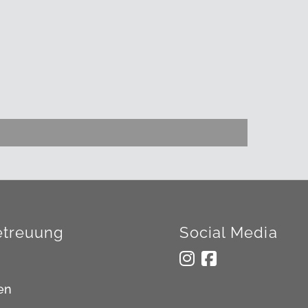
treuung
Social Media
en