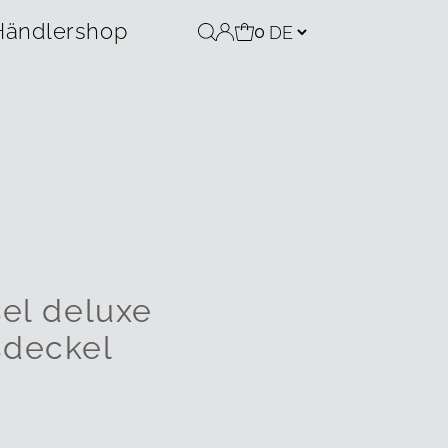
Händlershop
0
el deluxe
deckel