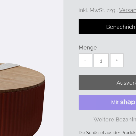
Preis
inkl. MwSt. zzgl.
Versa
Benachrich
Menge
-
+
Weitere Bezahl
Die Schüssel aus der Produkt