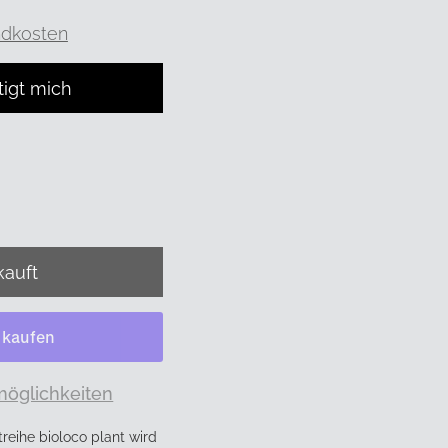
ndkosten
tigt mich
möglichkeiten
reihe bioloco plant wird