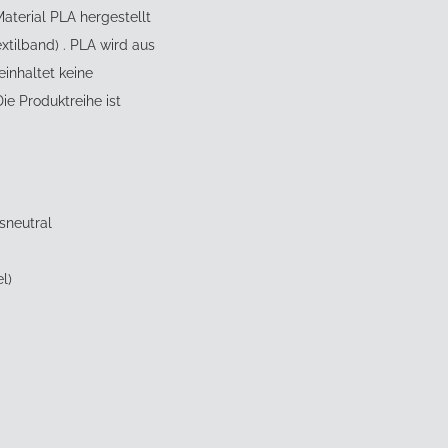
aterial PLA hergestellt
tilband) . PLA wird aus
einhaltet keine
ie Produktreihe ist
sneutral
l)