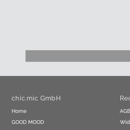
chic.mic GmbH
Re
Home
AG
GOOD MOOD
Wid