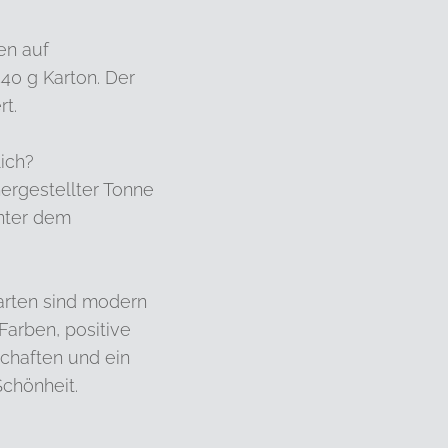
en auf
0 g Karton. Der
rt.
ich?
ergestellter Tonne
unter dem
arten sind modern
Farben, positive
schaften und ein
chönheit.