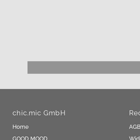
chic.mic GmbH
Re
Home
AG
GOOD MOOD
Wid