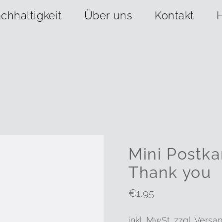
chhaltigkeit
Über uns
Kontakt
Mini Postka
Thank you
Regulärer
€1,95
Preis
inkl. MwSt. zzgl.
Versa