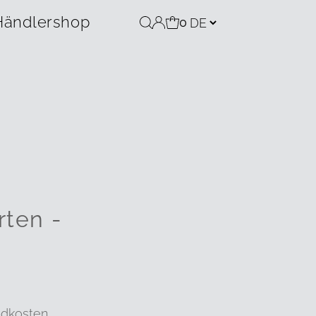
Händlershop
0
rten -
ndkosten