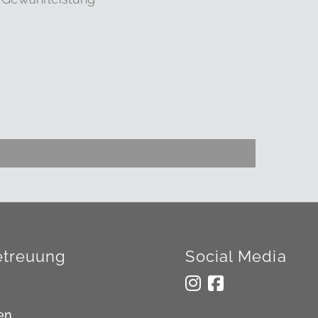
treuung
Social Media
en