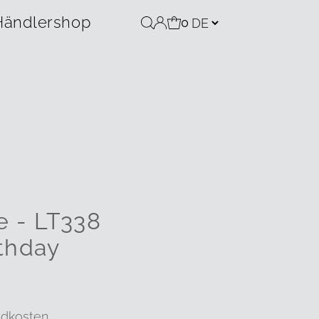
Händlershop
0
e - LT338
thday
ndkosten