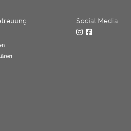
treuung
Social Media
en
lären