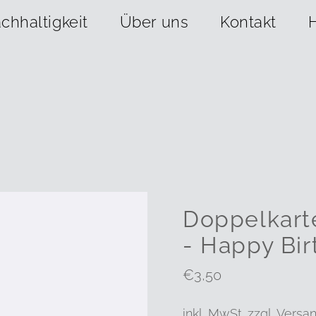
chhaltigkeit
Über uns
Kontakt
Doppelkart
- Happy Bir
Regulärer
€3,50
Preis
inkl. MwSt. zzgl.
Versa