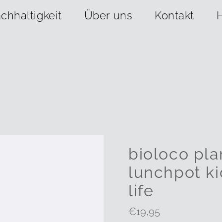
chhaltigkeit
Über uns
Kontakt
bioloco pla
lunchpot ki
life
Regulärer
€19,95