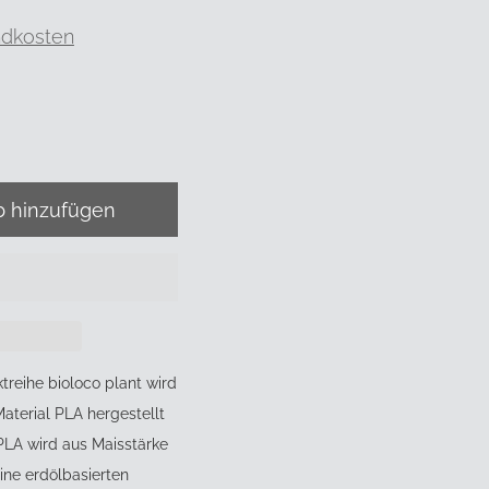
ndkosten
reihe bioloco plant wird
aterial PLA hergestellt
PLA wird aus Maisstärke
eine erdölbasierten