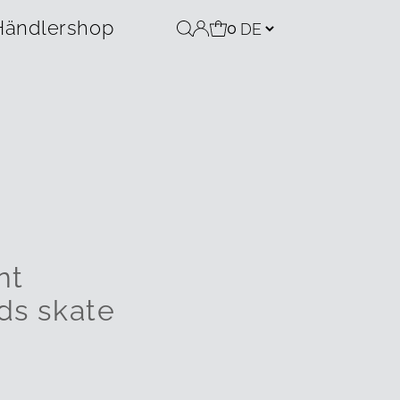
Händlershop
0
nt
ds skate