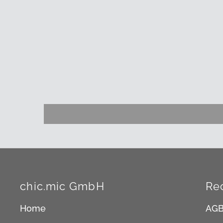
chic.mic GmbH
Re
Home
AG