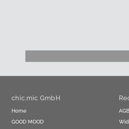
chic.mic GmbH
Re
Home
AG
GOOD MOOD
Wid