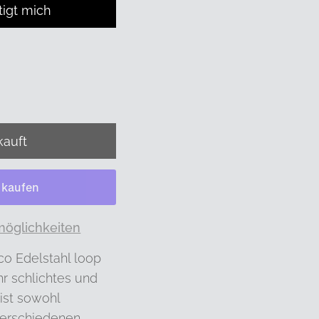
tigt mich
möglichkeiten
co Edelstahl loop
hr schlichtes und
ist sowohl
 verschiedenen