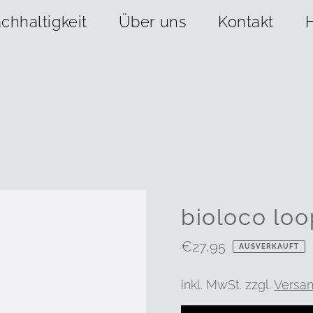
chhaltigkeit
Über uns
Kontakt
bioloco loo
Regulärer
€27,95
AUSVERKAUFT
Preis
inkl. MwSt. zzgl.
Versa