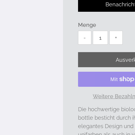
Benachrich
Menge
-
+
Weitere Bezahl
Die hochwertige biolo
bottle besticht durch i
elegantes Design und 
unifarben als auch in