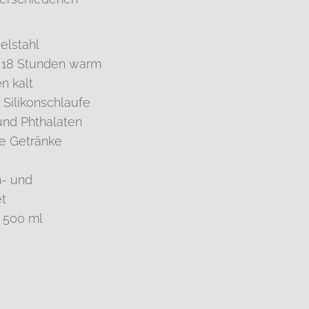
elstahl
u 18 Stunden warm
n kalt
 Silikonschlaufe
 und Phthalaten
ge Getränke
n- und
t
 500 ml