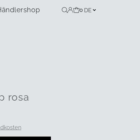
Händlershop
0
p rosa
ndkosten