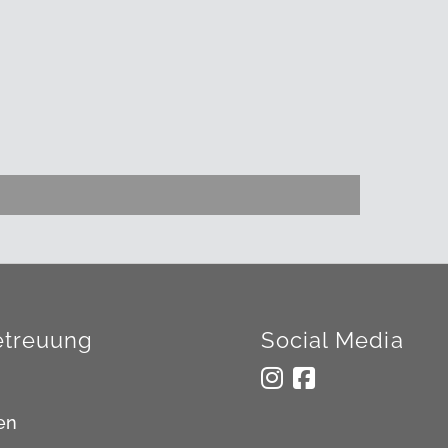
treuung
Social Media
en