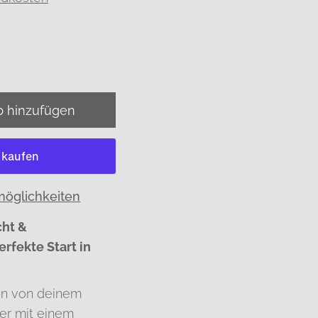
möglichkeiten
cht &
rfekte Start in
en von deinem
er mit einem