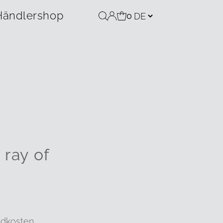
Händlershop
0
 ray of
ndkosten