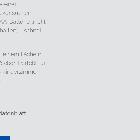
e einen
cker suchen.
 AA-Batterie (nicht
halten) – schnell
it einem Lächeln –
cker! Perfekt für
s Kinderzimmer
.
datenblatt