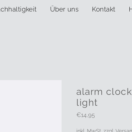
chhaltigkeit
Über uns
Kontakt
alarm clock
light
Regulärer
€14,95
Preis
inkl. MwSt. zzgl.
Versa