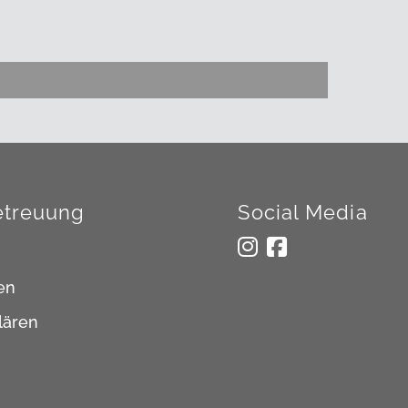
treuung
Social Media
en
lären