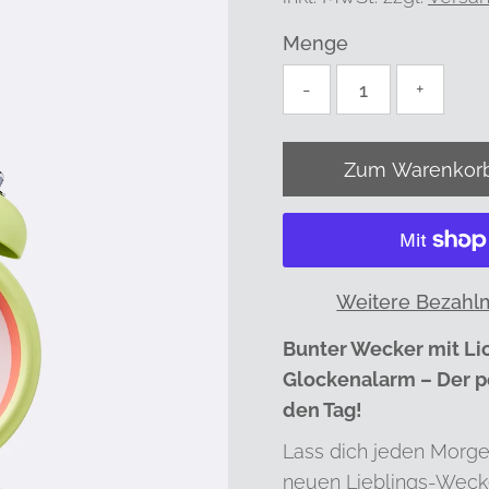
Menge
-
+
Weitere Bezahl
Bunter Wecker mit Li
Glockenalarm – Der pe
den Tag!
Lass dich jeden Morg
neuen Lieblings-Weck