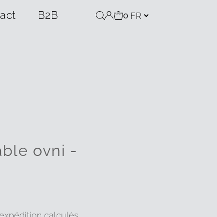
act
B2B
0
ble ovni -
'expédition
calculés