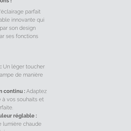
ons !
éclairage parfait
able innovante qui
par son design
ar ses fonctions
:
Un léger toucher
a lampe de manière
n continu :
Adaptez
e à vos souhaits et
faite.
leur réglable :
e lumière chaude