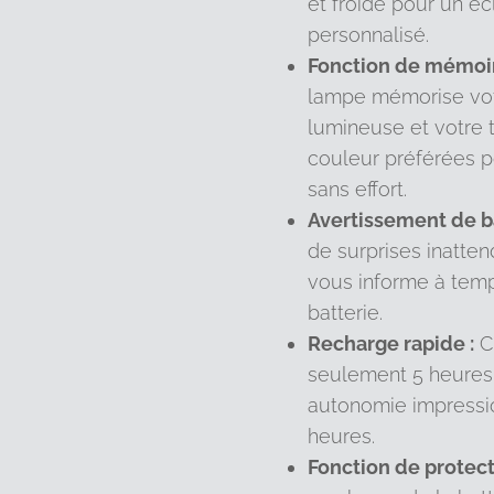
et froide pour un éc
personnalisé.
Fonction de mémoire
lampe mémorise vot
lumineuse et votre
couleur préférées po
sans effort.
Avertissement de ba
de surprises inatte
vous informe à temp
batterie.
Recharge rapide :
C
seulement 5 heures,
autonomie impressi
heures.
Fonction de protect