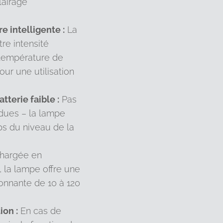
lairage
 intelligente :
La
re intensité
 température de
ur une utilisation
tterie faible :
Pas
ndues – la lampe
s du niveau de la
hargée en
 la lampe offre une
onnante de 10 à 120
ion :
En cas de