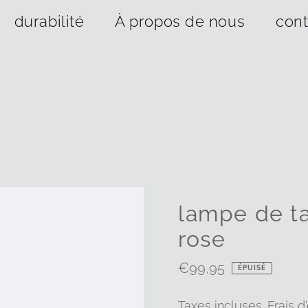
durabilité
À propos de nous
cont
lampe de ta
rose
Prix
€99,95
ÉPUISÉ
ordinaire
Taxes incluses.
Frais d