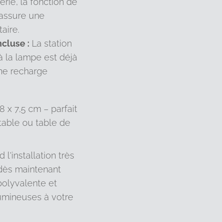
erie, la fonction de
 assure une
aire.
cluse :
La station
 la lampe est déjà
ne recharge
8 x 7,5 cm – parfait
table ou table de
 l'installation très
 dès maintenant
polyvalente et
umineuses à votre