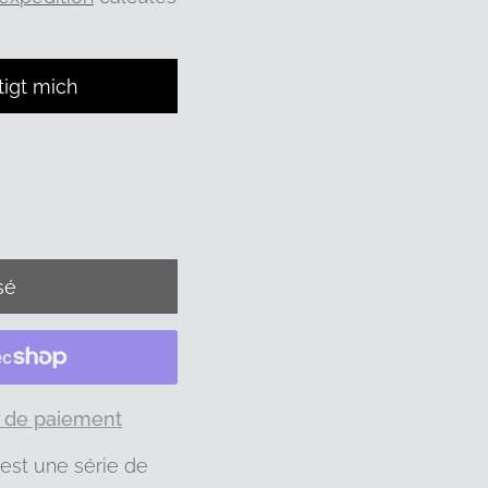
tigt mich
 de paiement
est une série de