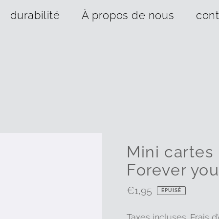
durabilité
À propos de nous
cont
Mini cartes
Forever yo
Prix
€1,95
ÉPUISÉ
ordinaire
Taxes incluses.
Frais d