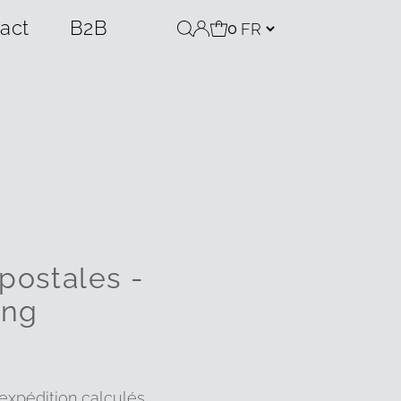
act
B2B
0
 postales -
ung
'expédition
calculés