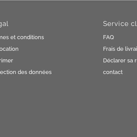
gal
Service cl
mes et conditions
FAQ
ocation
Frais de livr
rimer
Déclarer sa r
tection des données
contact