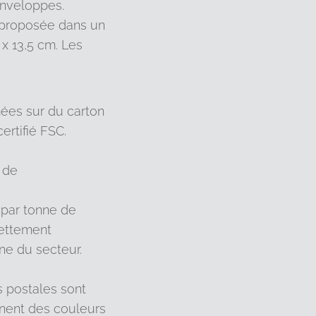
enveloppes.
t proposée dans un
 x 13,5 cm. Les
mées sur du carton
ertifié FSC.
 de
par tonne de
nettement
ne du secteur.
 postales sont
ent des couleurs