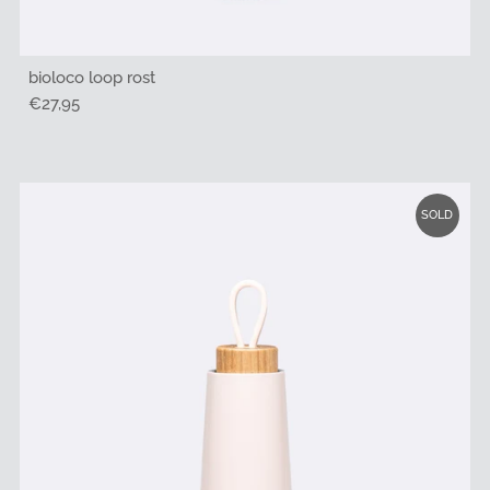
bioloco loop rost
Regulärer
€27,95
Preis
SOLD