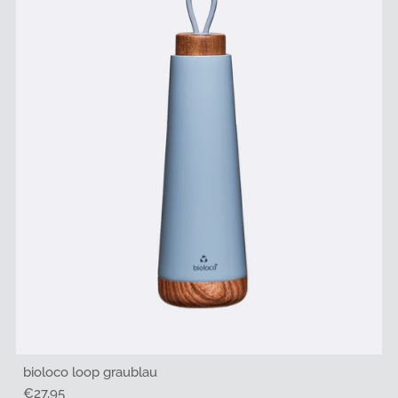
bioloco loop graublau
Regulärer
€27,95