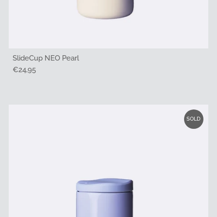
SlideCup NEO Pearl
Regulärer
€24,95
Preis
SOLD