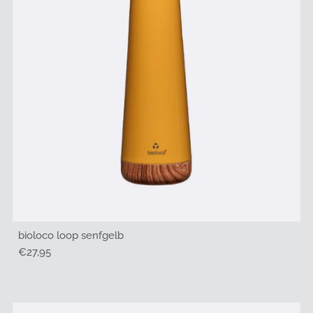
bioloco loop senfgelb
Regulärer
€27,95
Preis