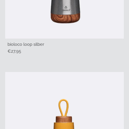
bioloco loop silber
Regulärer
€27,95
Preis