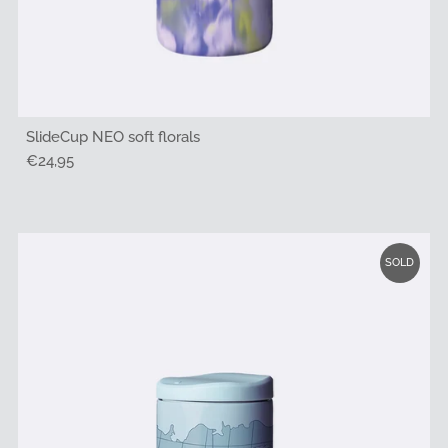
SlideCup NEO soft florals
Regulärer
€24,95
Preis
SOLD