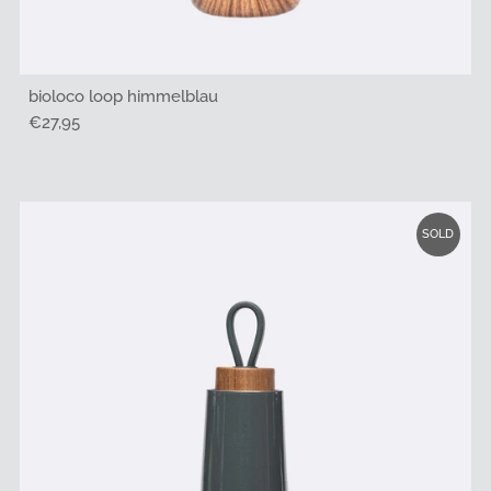
bioloco loop himmelblau
Regulärer
€27,95
Preis
SOLD