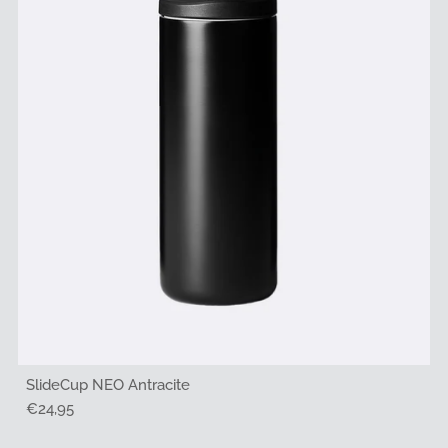
SlideCup NEO Antracite
Regulärer
€24,95
Preis