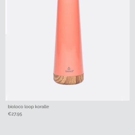
bioloco loop koralle
Regulärer
€27,95
Preis