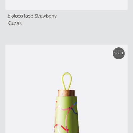
bioloco loop Strawberry
Regulärer
€27,95
Preis
SOLD