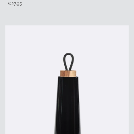
Regulärer
€27,95
Preis