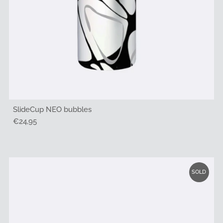
SlideCup NEO bubbles
Regulärer
€24,95
Preis
SOLD