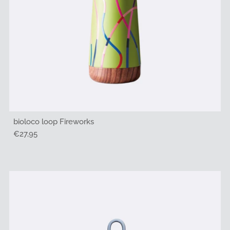
bioloco loop Fireworks
Regulärer
€27,95
Preis