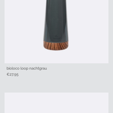
bioloco loop nachtgrau
Regulärer
€27,95
Preis