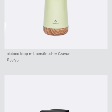
bioloco loop mit persönlicher Gravur
Regulärer
€33,95
Preis