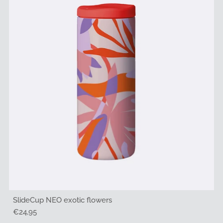
SlideCup NEO exotic flowers
Regulärer
€24,95