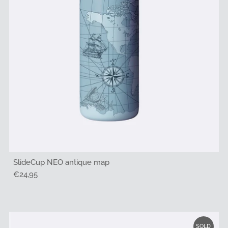
SlideCup NEO antique map
Regulärer
€24,95
Preis
SOLD