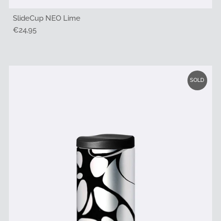
SlideCup NEO Lime
Regulärer
€24,95
Preis
SOLD