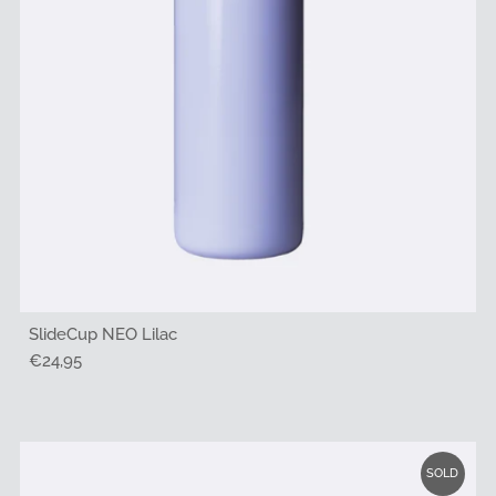
SlideCup NEO Lilac
Regulärer
€24,95
Preis
SOLD