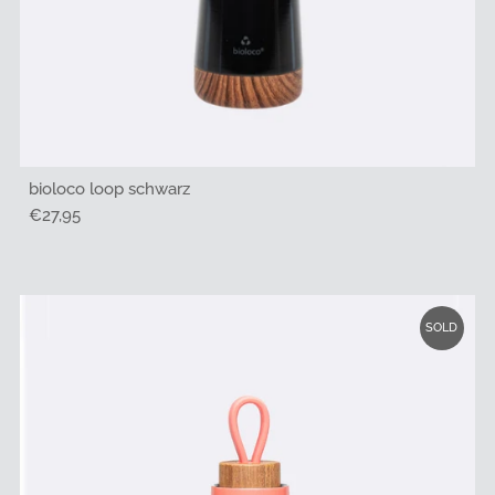
bioloco loop schwarz
Regulärer
€27,95
Preis
SOLD