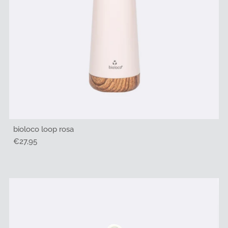
bioloco loop rosa
Regulärer
€27,95
Preis