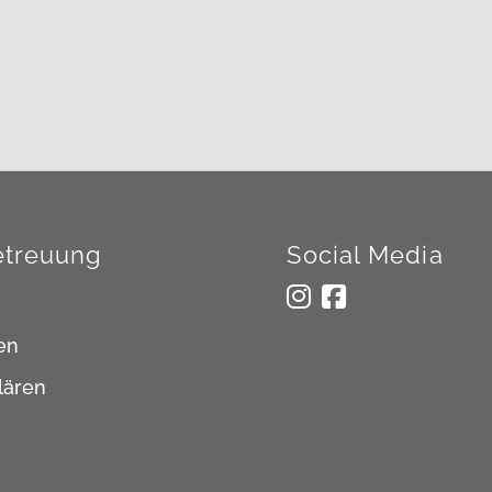
treuung
Social Media
en
lären