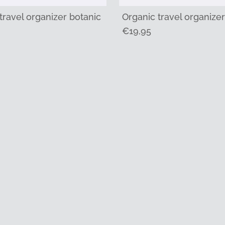
travel organizer botanic
Organic travel organize
Regulärer
€19,95
er
Preis