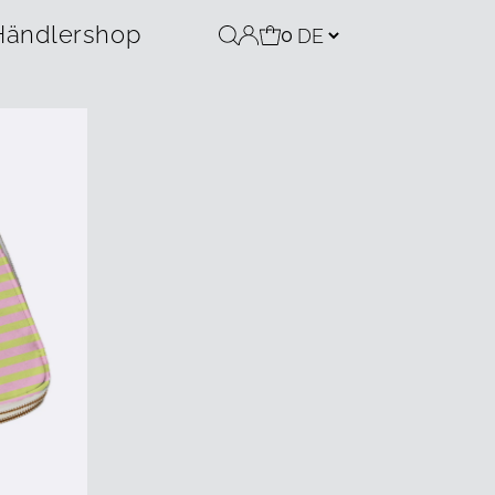
Händlershop
0