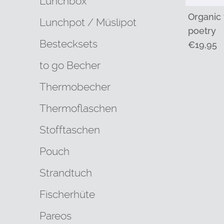
Lunchbox
Organic 
Lunchpot / Müslipot
poetry
Bestecksets
Regulär
€19,95
Preis
to go Becher
Thermobecher
Thermoflaschen
Stofftaschen
Pouch
Strandtuch
Fischerhüte
Pareos