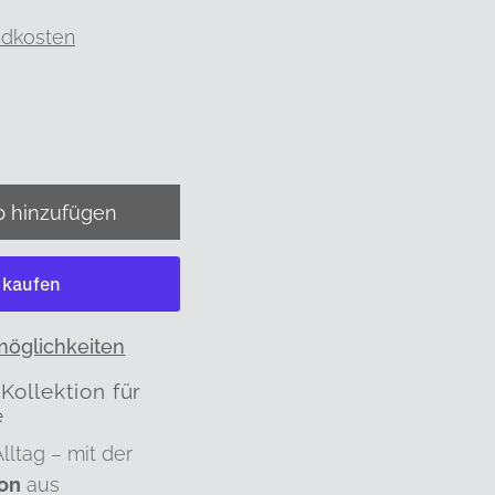
ndkosten
möglichkeiten
ollektion für
e
lltag – mit der
on
aus