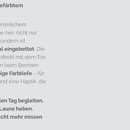
efärbtem
kömmlichem
e hier nicht nur
 sondern ist
al eingebettet
. Die
direkt mit dem Ton
en beim Brennen
ige Farbtiefe
– für
 und eine Haptik, die
den Tag begleiten.
 Laune heben.
nicht mehr missen