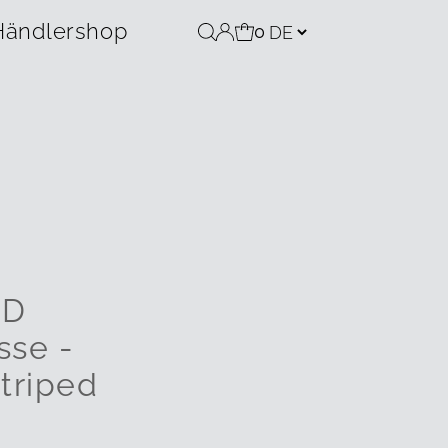
Händlershop
0
OD
sse -
triped