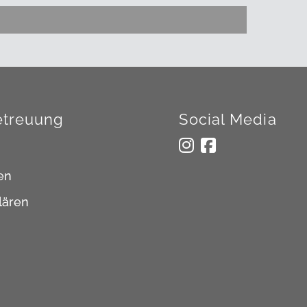
treuung
Social Media
en
lären