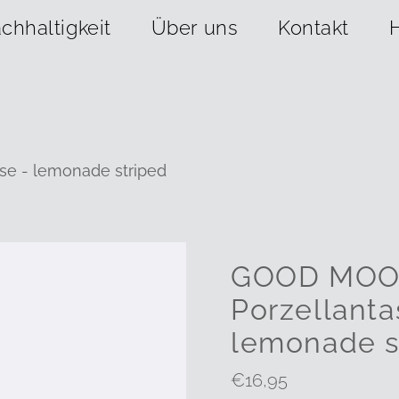
chhaltigkeit
Über uns
Kontakt
e - lemonade striped
GOOD MO
Porzellanta
lemonade s
Regulärer
€16,95