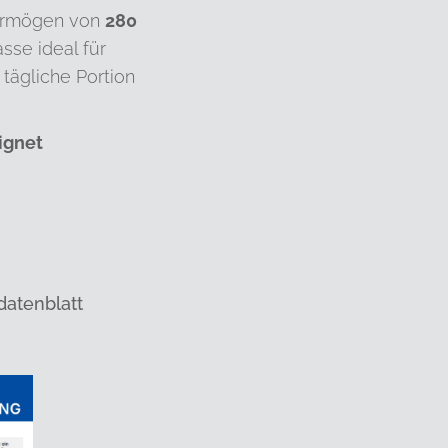
ermögen von
280
sse ideal für
 tägliche Portion
ignet
datenblatt