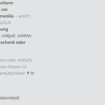
lenform
5 cm
mwolle
– weich,
ürlich
lung
,
chillpill
,
shhhhh...
eschenk oder
eln oder einfach
es Kissen ist
emütlichkeit!
💊🩵
datenblatt