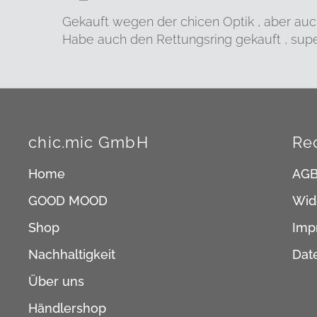
Gekauft wegen der chicen Optik , aber auch d
Habe auch den Rettungsring gekauft , su
chic.mic GmbH
Re
Home
AG
GOOD MOOD
Wid
Shop
Imp
Nachhaltigkeit
Dat
Über uns
Händlershop