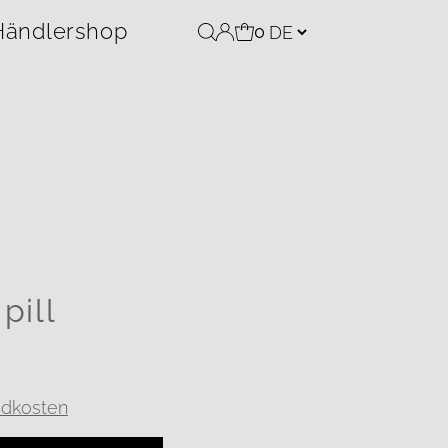
Händlershop
0
pill
ndkosten