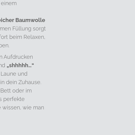
t einem
eicher Baumwolle
men Füllung sorgt
ort beim Relaxen,
pen.
en Aufdrucken
nd
„shhhhh…“
e Laune und
in dein Zuhause.
 Bett oder im
s perfekte
ie wissen, wie man