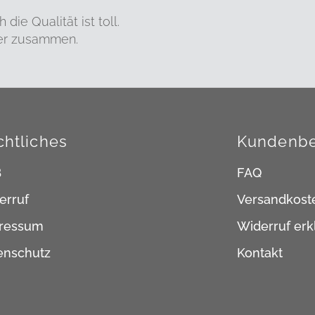
ie Qualität ist toll.
per zusammen.
chtliches
Kundenbe
B
FAQ
erruf
Versandkost
ressum
Widerruf erk
enschutz
Kontakt