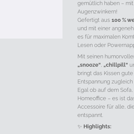
gemütlich haben – mi
Augenzwinkern!
Gefertigt aus
100 % w
und mit einer angeneh
es für maximalen Komf
Lesen oder Powernap
Mit seinen humorvoll
„snooze“
,
„chillpill“
u
bringt das Kissen gut
Entspannung zugleich 
Egal ob auf dem Sofa,
Homeoffice – es ist da
Accessoire für alle, d
entspannt.
Highlights:
✨