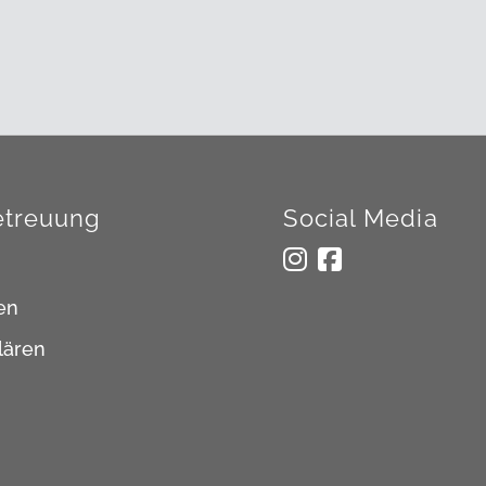
treuung
Social Media
en
lären