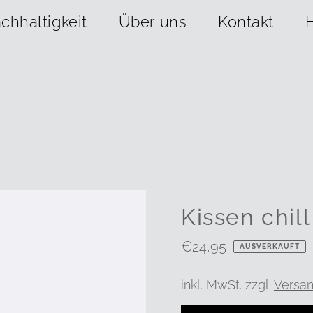
chhaltigkeit
Über uns
Kontakt
Kissen chill 
Regulärer
€24,95
AUSVERKAUFT
Preis
inkl. MwSt. zzgl.
Versa