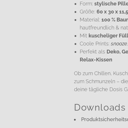
Form:
stylische Pil
Größe:
60 x 30 x 11,
Material:
100 % Bau
hautfreundlich & nat
Mit
kuscheliger Fül
Coole Prints:
snooze
Perfekt als
Deko, G
Relax-Kissen
Ob zum Chillen, Kusch
zum Schmunzeln – dies
deine tägliche Dosis G
Downloads
Produktsicherheits