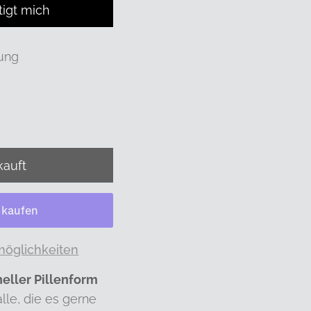
tigt mich
ung
möglichkeiten
neller Pillenform
lle, die es gerne