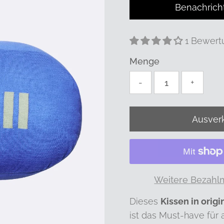
Benachrich
1 Bewert
Menge
-
+
Weitere Bezahl
Dieses
Kissen in origi
ist das Must-have für a